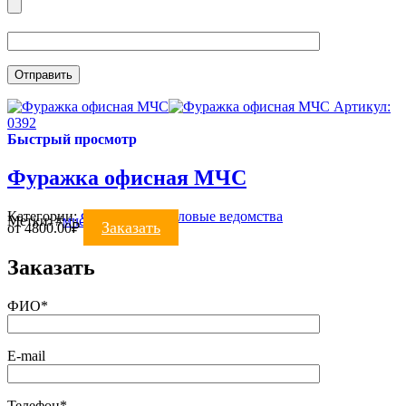
Артикул:
0392
Быстрый просмотр
Фуражка офисная МЧС
Категории:
ФУРАЖКИ
,
Силовые ведомства
Метки:
#
мчс
#
фуражка
Заказать
от
4800.00
₽
Заказать
ФИО*
E-mail
Телефон*