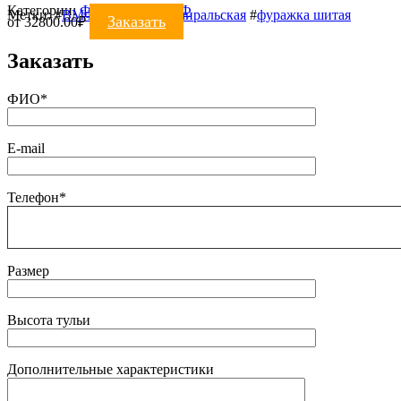
Категории:
ФУРАЖКИ
,
ВМФ
Метки:
#
ВМФ
#
фуражка адмиральская
#
фуражка шитая
Заказать
от
32800.00
₽
Заказать
ФИО*
E-mail
Телефон*
Размер
Высота тульи
Дополнительные характеристики