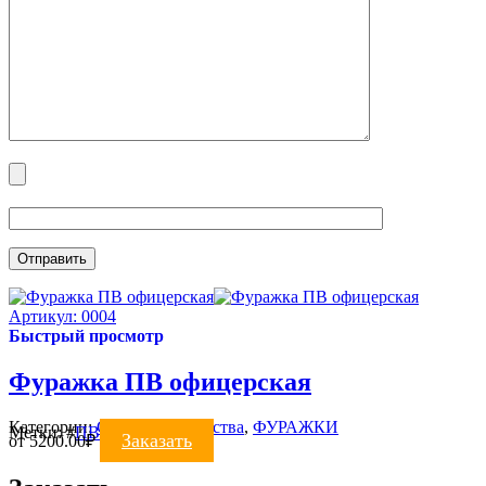
Артикул: 0004
Быстрый просмотр
Фуражка ПВ офицерская
Категории:
Силовые ведомства
,
ФУРАЖКИ
Метки:
#
ПВ
#
фуражка
Заказать
от
5200.00
₽