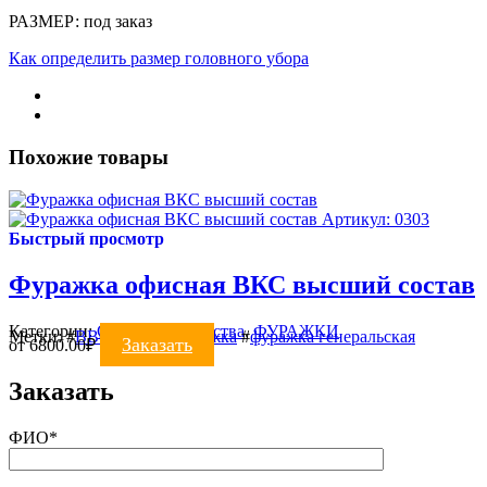
РАЗМЕР: под заказ
Как определить размер головного убора
Похожие товары
Артикул: 0303
Быстрый просмотр
Фуражка офисная ВКС высший состав
Категории:
Силовые ведомства
,
ФУРАЖКИ
Метки:
#
ВВС
#
ВКС
#
фуражка
#
фуражка генеральская
Заказать
от
6800.00
₽
Заказать
ФИО*