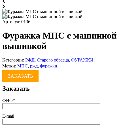
Артикул:
0136
Фуражка МПС с машинной
вышивкой
Категории:
РЖД
,
Старого образца
,
ФУРАЖКИ
.
Метки:
МПС
,
ржд
,
фуражки
.
ЗАКАЗАТЬ
Заказать
ФИО*
E-mail