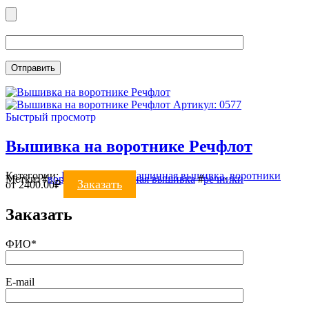
Артикул: 0577
Быстрый просмотр
Вышивка на воротнике Речфлот
Категории:
ВЫШИВКА
,
Машинная вышивка
,
воротники
Метки:
#
воротник
#
машинная вышивка
#
речники
Заказать
от
2400.00
₽
Заказать
ФИО*
E-mail