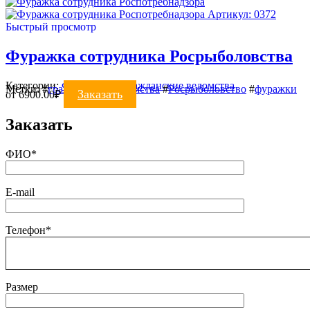
Артикул: 0372
Быстрый просмотр
Фуражка сотрудника Росрыболовства
Категории:
ФУРАЖКИ
,
Гражданские ведомства
Метки:
#
гражданские ведомства
#
Росрыболовство
#
фуражки
Заказать
от
6900.00
₽
Заказать
ФИО*
E-mail
Телефон*
Размер