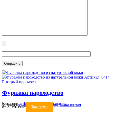
Артикул: 0414
Быстрый просмотр
Фуражка пароходство
Категории:
ФУРАЖКИ
,
Пароходства
Метки:
#
речники
#
фуражка
#
фуражка шитая
Заказать
от
21350.00
₽