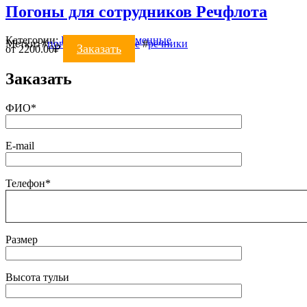
Погоны для сотрудников Речфлота
Категории:
ПОГОНЫ
,
Форменные
Метки:
#
погоны форменные
#
речники
Заказать
от
2200.00
₽
Заказать
ФИО*
E-mail
Телефон*
Размер
Высота тульи