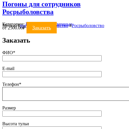
Погоны для сотрудников
Росрыболовства
Категории:
ПОГОНЫ
,
Форменные
Метки:
#
погоны росрыболовство
#
Росрыболовство
Заказать
от
2500.00
₽
Заказать
ФИО*
E-mail
Телефон*
Размер
Высота тульи