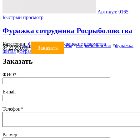
Артикул: 0165
Быстрый просмотр
Фуражка сотрудника Росрыболовства
Категории:
ФУРАЖКИ
,
Гражданские ведомства
Метки:
#
гражданские ведомства
#
Росрыболовство
#
фуражка
Заказать
от
22350.00
₽
шитая
#
фуражки
Заказать
ФИО*
E-mail
Телефон*
Размер