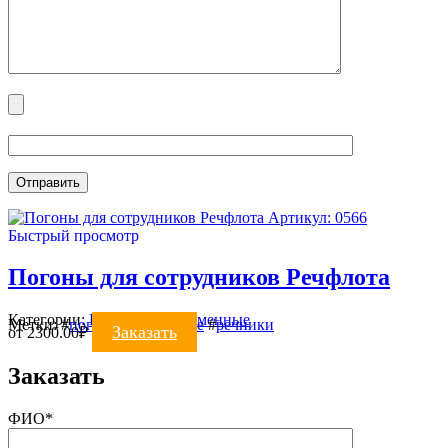
Артикул: 0566
Быстрый просмотр
Погоны для сотрудников Речфлота
Категории:
ПОГОНЫ
,
Форменные
Метки:
#
погоны форменные
#
речники
Заказать
от
2300.00
₽
Заказать
ФИО*