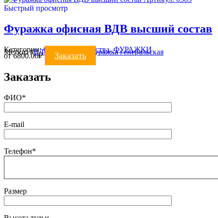
Быстрый просмотр
Фуражка офисная ВДВ высший состав
Категории:
Силовые ведомства
,
ФУРАЖКИ
Метки:
#
ВДВ
#
фуражка
#
фуражка генеральская
Заказать
от
6800.00
₽
Заказать
ФИО*
E-mail
Телефон*
Размер
Высота тульи