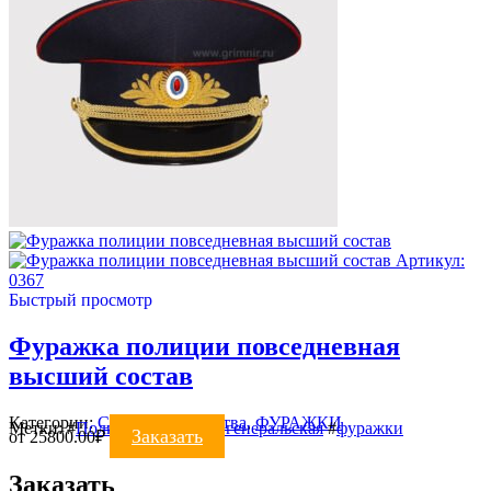
Артикул:
0367
Быстрый просмотр
Фуражка полиции повседневная
высший состав
Категории:
Силовые ведомства
,
ФУРАЖКИ
Метки:
#
Полиция
#
фуражка генеральская
#
фуражки
Заказать
от
25800.00
₽
Заказать