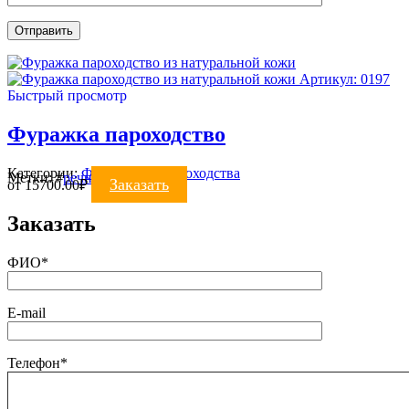
Артикул: 0197
Быстрый просмотр
Фуражка пароходство
Категории:
ФУРАЖКИ
,
Пароходства
Метки:
#
речники
#
фуражка
Заказать
от
15700.00
₽
Заказать
ФИО*
E-mail
Телефон*