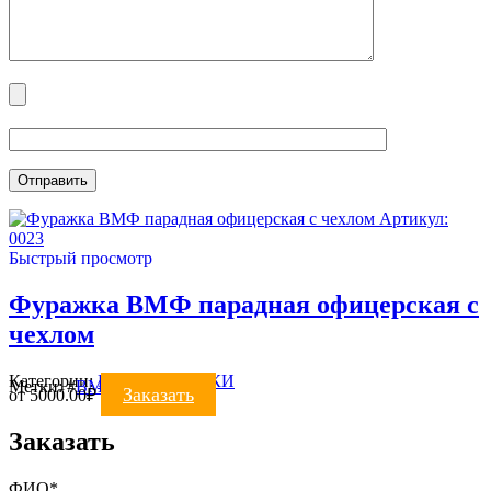
Артикул:
0023
Быстрый просмотр
Фуражка ВМФ парадная офицерская с
чехлом
Категории:
ВМФ
,
ФУРАЖКИ
Метки:
#
ВМФ
#
фуражка
Заказать
от
5000.00
₽
Заказать
ФИО*