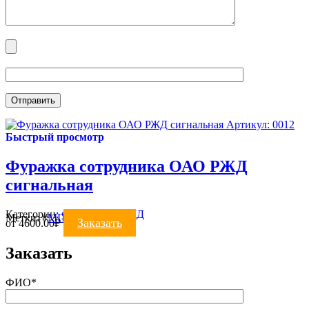
Артикул: 0012
Быстрый просмотр
Фуражка сотрудника ОАО РЖД
сигнальная
Категории:
ФУРАЖКИ
,
РЖД
Метки:
#
МПС
#
ржд
Заказать
от
4600.00
₽
Заказать
ФИО*