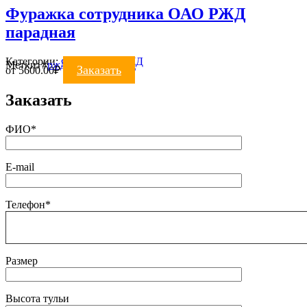
Фуражка сотрудника ОАО РЖД
парадная
Категории:
ФУРАЖКИ
,
РЖД
Метки:
#
ржд
#
фуражка ржд
Заказать
от
5600.00
₽
Заказать
ФИО*
E-mail
Телефон*
Размер
Высота тульи