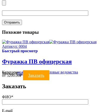
Похожие товары
Артикул: 0004
Быстрый просмотр
Фуражка ПВ офицерская
Категории:
ФУРАЖКИ
,
Силовые ведомства
Метки:
#
ПВ
#
фуражка
Заказать
от
5200.00
₽
Заказать
ФИО*
E-mail