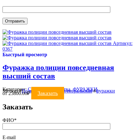
Артикул:
0367
Быстрый просмотр
Фуражка полиции повседневная
высший состав
Категории:
Силовые ведомства
,
ФУРАЖКИ
Метки:
#
Полиция
#
фуражка генеральская
#
фуражки
Заказать
от
25800.00
₽
Заказать
ФИО*
E-mail