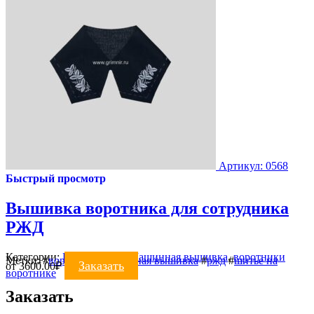
Артикул: 0568
Быстрый просмотр
Вышивка воротника для сотрудника
РЖД
Категории:
ВЫШИВКА
,
Машинная вышивка
,
воротники
Метки:
#
воротник
#
машинная вышивка
#
ржд
#
шитье на
Заказать
от
3600.00
₽
воротнике
Заказать