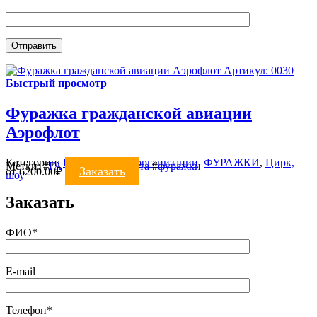
Артикул: 0030
Быстрый просмотр
Фуражка гражданской авиации
Аэрофлот
Категории:
Коммерческие организации
,
ФУРАЖКИ
,
Цирк,
Метки:
#
ГА
#
фуражка пилота
#
фуражки
Заказать
от
6200.00
₽
шоу
Заказать
ФИО*
E-mail
Телефон*