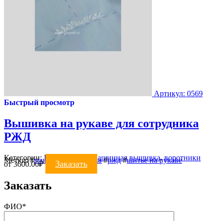
Артикул: 0569
Быстрый просмотр
Вышивка на рукаве для сотрудника
РЖД
Категории:
ВЫШИВКА
,
Машинная вышивка
,
воротники
Метки:
#
машинная вышивка
#
ржд
#
шитье на рукаве
Заказать
от
3600.00
₽
Заказать
ФИО*