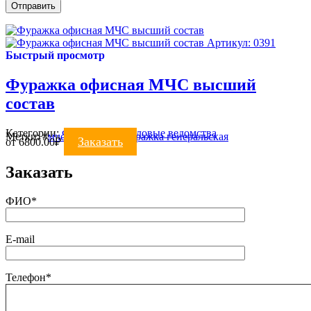
Артикул: 0391
Быстрый просмотр
Фуражка офисная МЧС высший
состав
Категории:
ФУРАЖКИ
,
Силовые ведомства
Метки:
#
мчс
#
фуражка
#
фуражка генеральская
Заказать
от
6800.00
₽
Заказать
ФИО*
E-mail
Телефон*