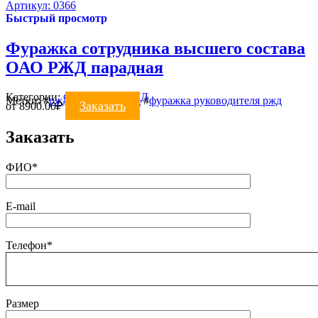
Артикул: 0366
Быстрый просмотр
Фуражка сотрудника высшего состава
ОАО РЖД парадная
Категории:
ФУРАЖКИ
,
РЖД
Метки:
#
ржд
#
фуражка ржд
#
фуражка руководителя ржд
Заказать
от
8900.00
₽
Заказать
ФИО*
E-mail
Телефон*
Размер