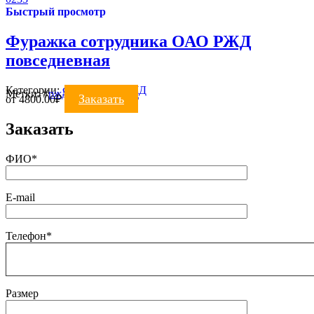
Быстрый просмотр
Фуражка сотрудника ОАО РЖД
повседневная
Категории:
ФУРАЖКИ
,
РЖД
Метки:
#
ржд
#
фуражка ржд
Заказать
от
4800.00
₽
Заказать
ФИО*
E-mail
Телефон*
Размер