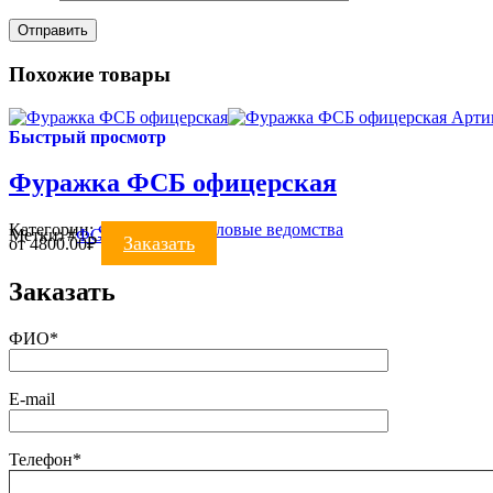
Похожие товары
Арти
Быстрый просмотр
Фуражка ФСБ офицерская
Категории:
ФУРАЖКИ
,
Силовые ведомства
Метки:
#
ФСБ
#
фуражка
Заказать
от
4800.00
₽
Заказать
ФИО*
E-mail
Телефон*