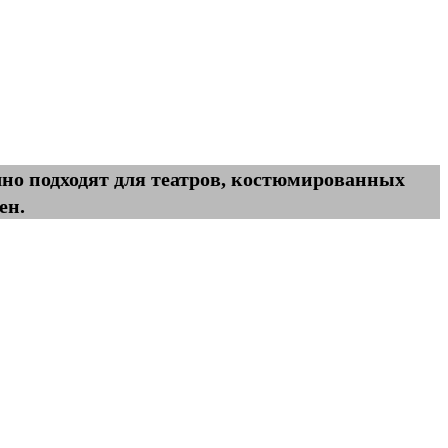
но подходят для театров, костюмированных
ен.