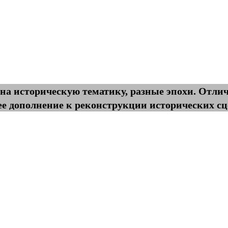
а историческую тематику, разные эпохи. Отлич
е дополнение к реконструкции исторических сц