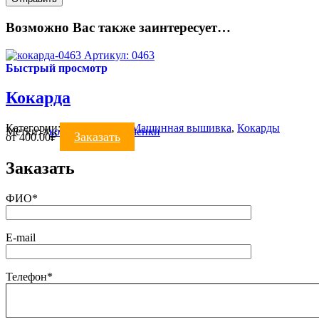
Возможно Вас также заинтересует…
Артикул: 0463
Быстрый просмотр
Кокарда
Категории:
ВЫШИВКА
,
Машинная вышивка
,
Кокарды
Метки:
#
кокарда для яхтсменки
Заказать
от
400.00
₽
Заказать
ФИО*
E-mail
Телефон*