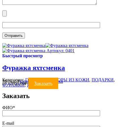
Артикул: 0401
Быстрый просмотр
Фуражка яхтсменка
Категории:
ГОЛОВНЫЕ УБОРЫ ИЗ КОЖИ
,
ПОДАРКИ
,
Метки:
#
капитанка
#
яхтсменка
Заказать
от
12800.00
₽
ФУРАЖКИ
,
Яхтсменки
Заказать
ФИО*
E-mail