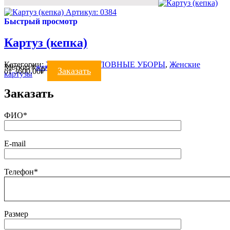
Артикул: 0384
Быстрый просмотр
Картуз (кепка)
Категории:
ЖЕНСКИЕ ГОЛОВНЫЕ УБОРЫ
,
Женские
Метки:
#
женские
#
картуз
Заказать
от
3600.00
₽
картузы
Заказать
ФИО*
E-mail
Телефон*
Размер