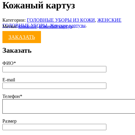
Кожаный картуз
Категории:
ГОЛОВНЫЕ УБОРЫ ИЗ КОЖИ
,
ЖЕНСКИЕ
ГОЛОВНЫЕ УБОРЫ
,
Женские картузы
.
Метки:
кожаные
,
кожаный картуз
.
ЗАКАЗАТЬ
Заказать
ФИО*
E-mail
Телефон*
Размер