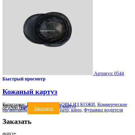
Артикул: 0544
Быстрый просмотр
Кожаный картуз
Категории:
ГОЛОВНЫЕ УБОРЫ ИЗ КОЖИ
,
Коммерческие
Метки:
#
кожаные
#
кожаный картуз
Заказать
от
6200.00
₽
организации
,
ПОДАРКИ
,
Театр, кино
,
Фуражки водителя
Заказать
ФИО*