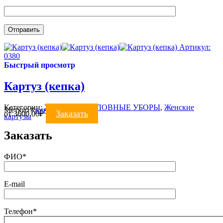
Артикул:
0380
Быстрый просмотр
Картуз (кепка)
Категории:
ЖЕНСКИЕ ГОЛОВНЫЕ УБОРЫ
,
Женские
Метки:
#
женские
#
картуз
Заказать
от
3600.00
₽
картузы
Заказать
ФИО*
E-mail
Телефон*