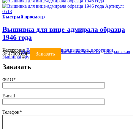
Артикул:
0513
Быстрый просмотр
Вышивка для вице-адмирала образца
1946 года
Категории:
ВЫШИВКА
,
Ручная вышивка
,
воротники
Метки:
#
ВМФ
#
воротник
#
вышивка канителью
#
генеральская
Заказать
от
47000.00
₽
вышивка
#
ручная вышивка
Заказать
ФИО*
E-mail
Телефон*