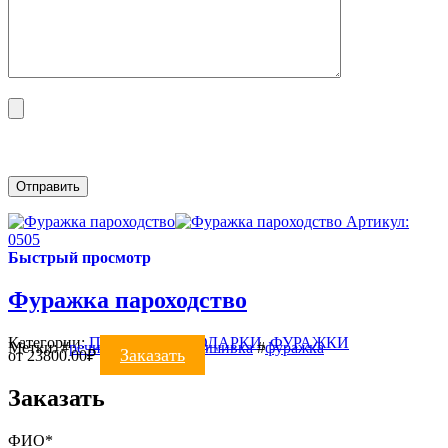
Артикул:
0505
Быстрый просмотр
Фуражка пароходство
Категории:
Пароходства
,
ПОДАРКИ
,
ФУРАЖКИ
Метки:
#
речники
#
ручная вышивка
#
фуражка
Заказать
от
23800.00
₽
Заказать
ФИО*