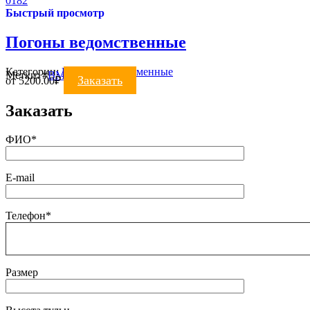
0182
Быстрый просмотр
Погоны ведомственные
Категории:
ПОГОНЫ
,
Форменные
Метки:
#
ВМФ
Заказать
от
5200.00
₽
Заказать
ФИО*
E-mail
Телефон*
Размер