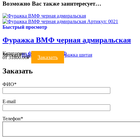
Возможно Вас также заинтересует…
Артикул: 0021
Быстрый просмотр
Фуражка ВМФ черная адмиральская
Категории:
ФУРАЖКИ
,
ВМФ
Метки:
#
ВМФ
#
фуражка
#
фуражка шитая
Заказать
от
31800.00
₽
Заказать
ФИО*
E-mail
Телефон*