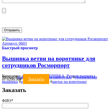
Артикул: 0603
Быстрый просмотр
Вышивка ветви на воротнике для
сотрудников Росморпорт
Категории:
воротники
,
ВЫШИВКА
,
Ручная вышивка
Метки:
#
воротник
#
вышивка канителью
#
генеральская
Заказать
от
6200.00
₽
вышивка
#
ручная вышивка
#
шитье на воротнике
Заказать
ФИО*