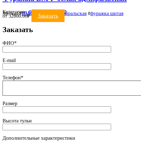
Категории:
ФУРАЖКИ
,
ВМФ
Метки:
#
ВМФ
#
фуражка адмиральская
#
фуражка шитая
Заказать
от
32800.00
₽
Заказать
ФИО*
E-mail
Телефон*
Размер
Высота тульи
Дополнительные характеристики