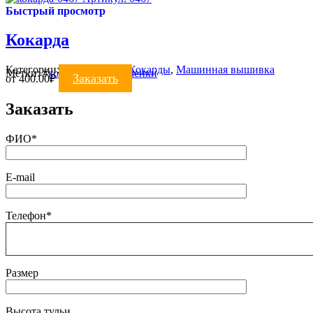
Быстрый просмотр
Кокарда
Категории:
ВЫШИВКА
,
Кокарды
,
Машинная вышивка
Метки:
#
кокарда для яхтсменки
Заказать
от
400.00
₽
Заказать
ФИО*
E-mail
Телефон*
Размер
Высота тульи