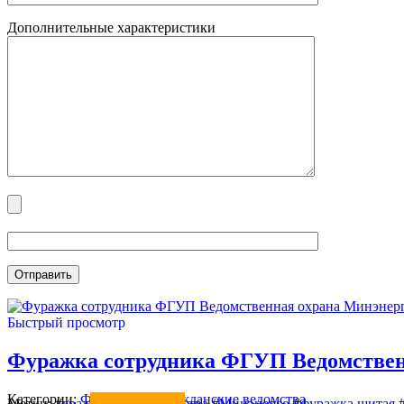
Дополнительные характеристики
Быстрый просмотр
Фуражка сотрудника ФГУП Ведомствен
Категории:
ФУРАЖКИ
,
Гражданские ведомства
Метки:
#
гражданские ведомства
#
Минэнерго
#
фуражка шитая