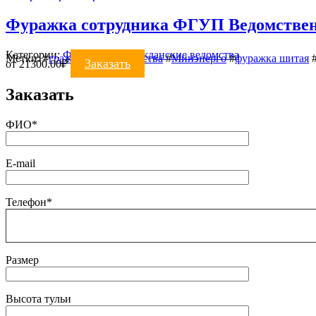
Фуражка сотрудника ФГУП Ведомствен
Категории:
ФУРАЖКИ
,
Гражданские ведомства
Метки:
#
гражданские ведомства
#
Минэнерго
#
фуражка шитая
Заказать
от
21300.00
₽
Заказать
ФИО*
E-mail
Телефон*
Размер
Высота тульи