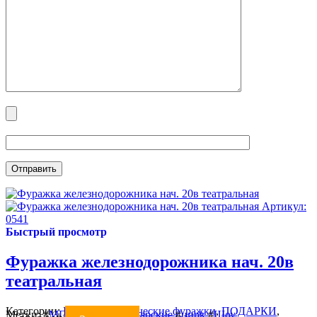
Артикул:
0541
Быстрый просмотр
Фуражка железнодорожника нач. 20в
театральная
Категории:
Военно-исторические фуражки
,
ПОДАРКИ
,
Метки:
#
МПС
#
фуражка
#
царские
#
цирк
#
Шоу