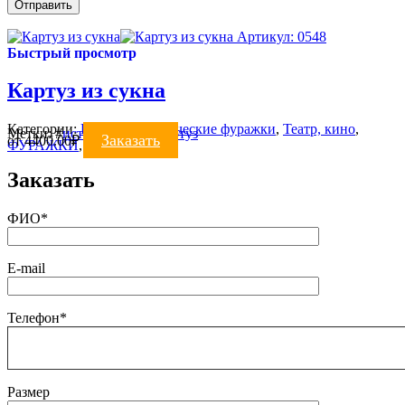
Артикул: 0548
Быстрый просмотр
Картуз из сукна
Категории:
Военно-исторические фуражки
,
Театр, кино
,
Метки:
#
исторические
#
картуз
Заказать
от
4400.00
₽
ФУРАЖКИ
,
Цирк, шоу
Заказать
ФИО*
E-mail
Телефон*
Размер