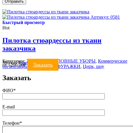
Артикул: 0581
Быстрый просмотр
Hot
Пилотка стюардессы из ткани
заказчика
Категории:
ЖЕНСКИЕ ГОЛОВНЫЕ УБОРЫ
,
Коммерческие
Метки:
#
пилотка
Заказать
от
5200.00
₽
организации
,
Театр, кино
,
ФУРАЖКИ
,
Цирк, шоу
Заказать
ФИО*
E-mail
Телефон*