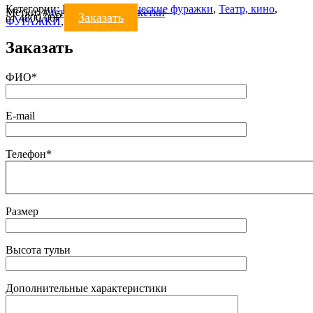
Категории:
Военно-исторические фуражки
,
Театр, кино
,
Метки:
#
исторические
#
каскетки
Заказать
от
4800.00
₽
ФУРАЖКИ
,
Цирк, шоу
Заказать
ФИО*
E-mail
Телефон*
Размер
Высота тульи
Дополнительные характеристики