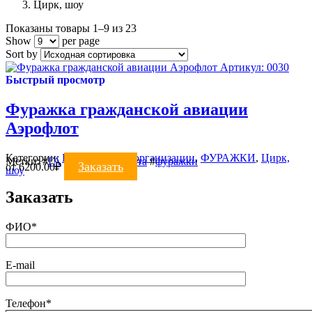
Цирк, шоу
Показаны товары 1–9 из 23
Show
per page
Sort by
Артикул: 0030
Быстрый просмотр
Фуражка гражданской авиации
Аэрофлот
Категории:
Коммерческие организации
,
ФУРАЖКИ
,
Цирк,
Метки:
#
ГА
#
фуражка пилота
#
фуражки
Заказать
от
6200.00
₽
шоу
Заказать
ФИО*
E-mail
Телефон*