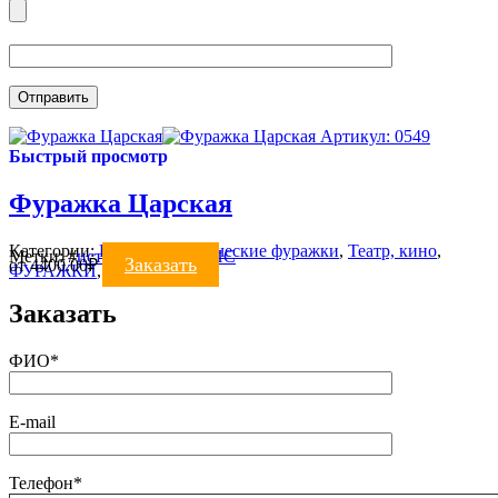
Артикул: 0549
Быстрый просмотр
Фуражка Царская
Категории:
Военно-исторические фуражки
,
Театр, кино
,
Метки:
#
исторические
#
МПС
Заказать
от
4400.00
₽
ФУРАЖКИ
,
Цирк, шоу
Заказать
ФИО*
E-mail
Телефон*