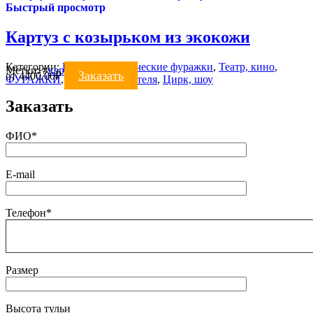
Быстрый просмотр
Картуз с козырьком из экокожи
Категории:
Военно-исторические фуражки
,
Театр, кино
,
Метки:
#
картуз
Заказать
от
4400.00
₽
ФУРАЖКИ
,
Фуражки водителя
,
Цирк, шоу
Заказать
ФИО*
E-mail
Телефон*
Размер
Высота тульи