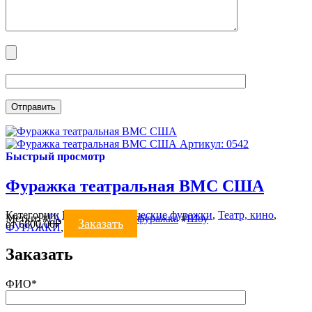
Артикул: 0542
Быстрый просмотр
Фуражка театральная ВМС США
Категории:
Военно-исторические фуражки
,
Театр, кино
,
Метки:
#
ГА
#
театральные
#
фуражка
#
Шоу
Заказать
от
6800.00
₽
ФУРАЖКИ
,
Цирк, шоу
Заказать
ФИО*