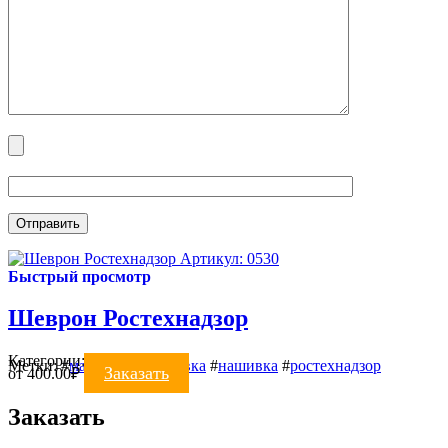
Артикул: 0530
Быстрый просмотр
Шеврон Ростехнадзор
Категории:
Шевроны
Метки:
#
машинная вышивка
#
нашивка
#
ростехнадзор
Заказать
от
400.00
₽
Заказать