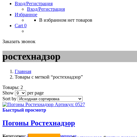
Вход/Регистрация
Вход/Регистрация
Избранное
В избранном нет товаров
Cart
0
Заказать звонок
ростехнадзор
Главная
Товары с меткой “ростехнадзор”
Товары: 2
Show
per page
Sort by
Артикул: 0527
Быстрый просмотр
Погоны Ростехнадзор
Категории:
ПОГОНЫ
,
Форменные