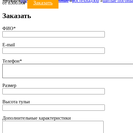
Метки:
#
погоны ведомственные
#
ростехнадзор
#
шитые погоны
Заказать
от
8300.00
₽
Заказать
ФИО*
E-mail
Телефон*
Размер
Высота тульи
Дополнительные характеристики