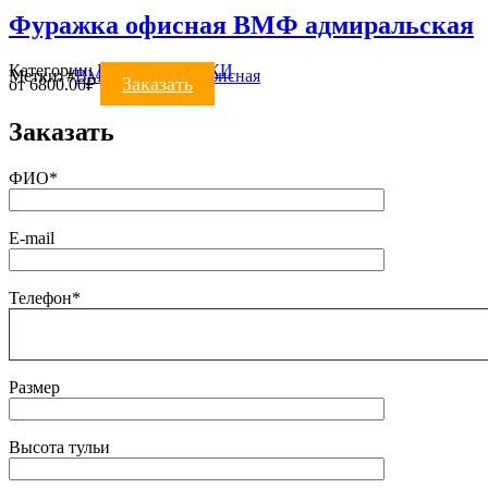
Фуражка офисная ВМФ адмиральская
Категории:
ВМФ
,
ФУРАЖКИ
Метки:
#
ВМФ
#
фуражка офисная
Заказать
от
6800.00
₽
Заказать
ФИО*
E-mail
Телефон*
Размер
Высота тульи