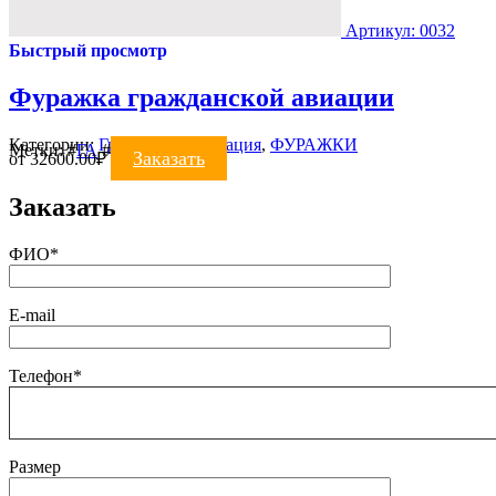
Артикул: 0032
Быстрый просмотр
Фуражка гражданской авиации
Категории:
Гражданская авиация
,
ФУРАЖКИ
Метки:
#
ГА
#
фуражки
Заказать
от
32600.00
₽
Заказать
ФИО*
E-mail
Телефон*
Размер