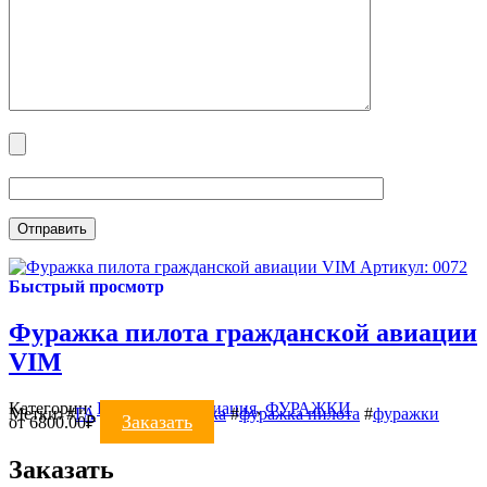
Артикул: 0072
Быстрый просмотр
Фуражка пилота гражданской авиации
VIM
Категории:
Гражданская авиация
,
ФУРАЖКИ
Метки:
#
ГА
#
летная фуражка
#
фуражка пилота
#
фуражки
Заказать
от
6800.00
₽
Заказать