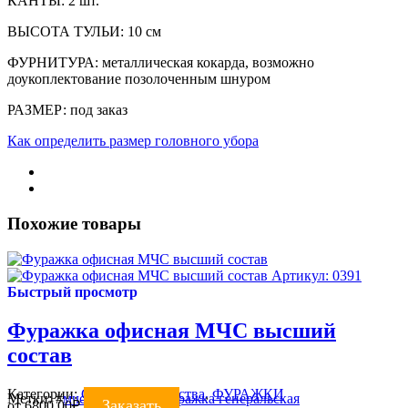
КАНТЫ: 2 шт.
ВЫСОТА ТУЛЬИ: 10 см
ФУРНИТУРА: металлическая кокарда, возможно
доукоплектование позолоченным шнуром
РАЗМЕР: под заказ
Как определить размер головного убора
Похожие товары
Артикул: 0391
Быстрый просмотр
Фуражка офисная МЧС высший
состав
Категории:
Силовые ведомства
,
ФУРАЖКИ
Метки:
#
мчс
#
фуражка
#
фуражка генеральская
Заказать
от
6800.00
₽