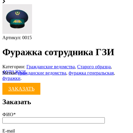
Артикул:
0015
Фуражка сотрудника ГЗИ
Категории:
Гражданские ведомства
,
Старого образца
,
ФУРАЖКИ
.
Метки:
гражданские ведомства
,
фуражка генеральская
,
фуражки
.
ЗАКАЗАТЬ
Заказать
ФИО*
E-mail