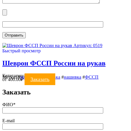
Артикул: 0519
Быстрый просмотр
Шеврон ФССП России на рукав
Категории:
Шевроны
Метки:
#
машинная вышивка
#
нашивка
#
ФССП
Заказать
от
400.00
₽
Заказать
ФИО*
E-mail