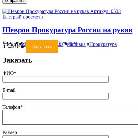
Артикул: 0533
Быстрый просмотр
Шеврон Прокуратура России на рукав
Категории:
ВЫШИВКА
,
Шевроны
Метки:
#
машинная вышивка
#
нашивка
#
Прокуратура
Заказать
от
400.00
₽
Заказать
ФИО*
E-mail
Телефон*
Размер