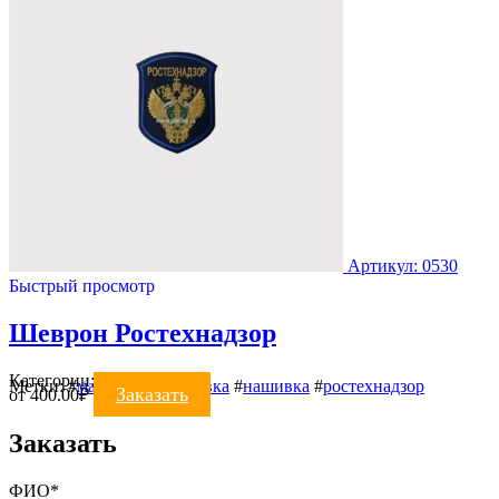
Артикул: 0530
Быстрый просмотр
Шеврон Ростехнадзор
Категории:
Шевроны
Метки:
#
машинная вышивка
#
нашивка
#
ростехнадзор
Заказать
от
400.00
₽
Заказать
ФИО*