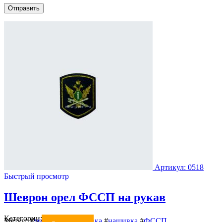
Артикул: 0518
Быстрый просмотр
Шеврон орел ФССП на рукав
Категории:
Шевроны
Метки:
#
машинная вышивка
#
нашивка
#
ФССП