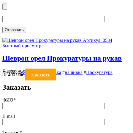
Артикул: 0534
Быстрый просмотр
Шеврон орел Прокуратуры на рукав
Категории:
Шевроны
Метки:
#
машинная вышивка
#
нашивка
#
Прокуратура
Заказать
от
400.00
₽
Заказать
ФИО*
E-mail
Телефон*