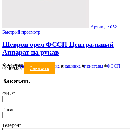
Артикул: 0521
Быстрый просмотр
Шеврон орел ФССП Центральный
Аппарат на рукав
Категории:
Шевроны
Метки:
#
машинная вышивка
#
нашивка
#
приставы
#
ФССП
Заказать
от
400.00
₽
Заказать
ФИО*
E-mail
Телефон*