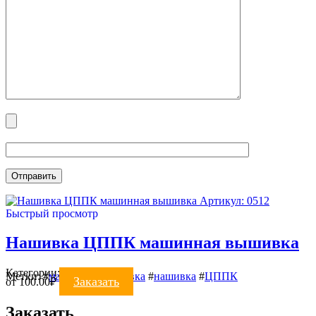
Артикул: 0512
Быстрый просмотр
Нашивка ЦППК машинная вышивка
Категории:
Шевроны
Метки:
#
машинная вышивка
#
нашивка
#
ЦППК
Заказать
от
100.00
₽
Заказать