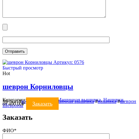
Артикул: 0576
Быстрый просмотр
Hot
шеврон Корниловцы
Категории:
ВЫШИВКА
,
Машинная вышивка
,
Нашивки
,
Метки:
#
корниловцы
#
машинная вышивка
#
нашивка
#
шеврон
Заказать
от
400.00
₽
Шевроны
Заказать
ФИО*